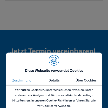
Jetzt Termin vereinbaren!
Diese Webseite verwendet Cookies
Telefonisch
Zustimmung
Details
Über Cookies
Wir nutzen Cookies zu unterschiedlichen Zwecken, unter
Rufen Sie uns an unter:
anderem zur Analyse und für personalisierte Marketing-
+49 7841 69 11880
Mitteilungen. In unseren Cookie-Richtlinien erfahren Sie, wie
wir Cookies verwenden.