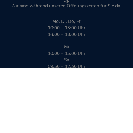
Wir sind während unseren Öffnungszeiten für Sie da!
Mo, Di, Do, Fr
10:00 – 13:00 Uhr
14:00 – 18:00 Uhr
Mi
10:00 – 13:00 Uhr
Sa
09:30 – 12:30 Uhr
Impressum
Datenschutz
AGB
Kreativität, die funktioniert.
gildner.de