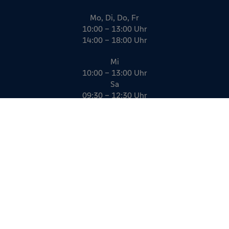
Mo, Di, Do, Fr
10:00 – 13:00 Uhr
14:00 – 18:00 Uhr
Mi
10:00 – 13:00 Uhr
Sa
09:30 – 12:30 Uhr
Impressum
Datenschutz
AGB
Kreativität, die funktioniert.
gildner.de