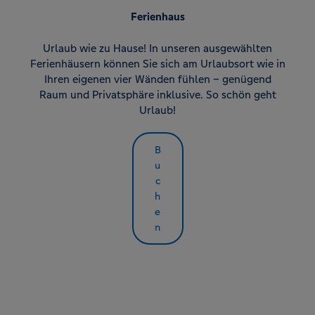
zufallsgenerierte Cookies ein.
Ferienhaus
Statistik
Urlaub wie zu Hause! In unseren ausgewählten
Name
Anbieter
Zweck
Ferienhäusern können Sie sich am Urlaubsort wie in
-
Google
Der Google Tag Manager von Google setzt ein
Ihren eigenen vier Wänden fühlen – genügend
cookieloses Tracking ein.
Raum und Privatsphäre inklusive. So schön geht
Urlaub!
B
u
c
h
e
n