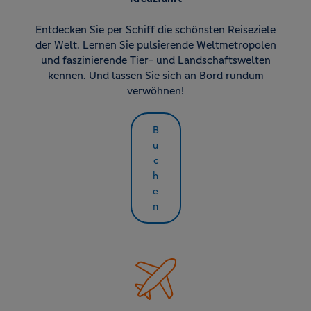
Entdecken Sie per Schiff die schönsten Reiseziele
der Welt. Lernen Sie pulsierende Weltmetropolen
und faszinierende Tier- und Landschaftswelten
kennen. Und lassen Sie sich an Bord rundum
verwöhnen!
B
u
c
h
e
n