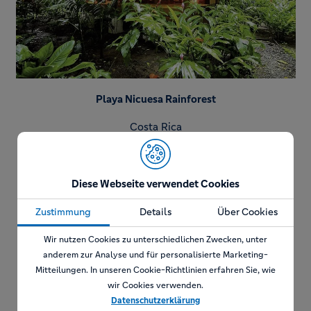
Playa Nicuesa Rainforest
Costa Rica
Mehr erfahren
Diese Webseite verwendet Cookies
Zustimmung
Details
Über Cookies
Das Lodge-Gebäude umfasst weniger als 2 % des
Wir nutzen Cookies zu unterschiedlichen Zwecken, unter
Grundstücks, 98 % sind privat geschützt.
anderem zur Analyse und für personalisierte Marketing-
98 % der Mitarbeiter stammen aus der Umgebung.
Mitteilungen. In unseren Cookie-Richtlinien erfahren Sie, wie
Kostenlose Englisch-Kurse für Mitarbeiter.
wir Cookies verwenden.
Der Strom für die Anlage stammt von einer
Datenschutzerklärung
Wasserkraftturbine und Sonnenkollektoren.