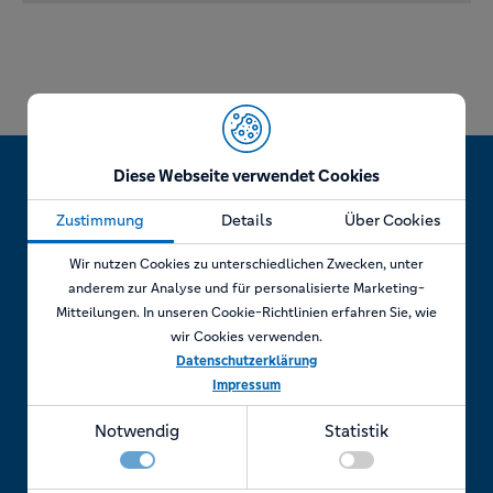
Diese Webseite verwendet Cookies
Zustimmung
Details
Über Cookies
Jetzt Termin vereinbaren!
Wir nutzen Cookies zu unterschiedlichen Zwecken, unter
anderem zur Analyse und für personalisierte Marketing-
Mitteilungen. In unseren Cookie-Richtlinien erfahren Sie, wie
wir Cookies verwenden.
Telefonisch
Datenschutzerklärung
Impressum
Rufen Sie uns an unter:
Notwendig
Statistik
+49 7841 69 11880