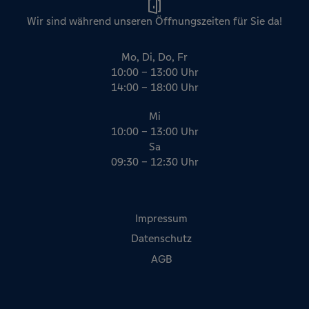
Name
Anbieter
Zweck
Wir sind während unseren Öffnungszeiten für Sie da!
-
Google
Der Google Tag Manager von Google setzt ein
cookieloses Tracking ein.
Mo, Di, Do, Fr
10:00 – 13:00 Uhr
14:00 – 18:00 Uhr
Mi
10:00 – 13:00 Uhr
Sa
09:30 – 12:30 Uhr
Impressum
Datenschutz
AGB