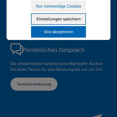
Notwendig
Nur notwendige Cookies
Per Mail
Technisch notwendige Funktionen, wie das speichern
Details zu den Cookies
Ihrer Cookie-Einstellungen für diese Website.
Notwendig
Einstellungen speichern
Schreiben Sie uns an:
Statistik
Name
Anbieter
Zweck
info@volksbank-reisebuero.de
Statistik- und Marketing-Tools betreiben zu können um
Alle akzeptieren
cookie_stat
www.volksbank-
Speichert Ihren Zustimmungsstatus für Cookies
zu verstehen, wie Seitenbesucher die Website benutzen und
us
reisebuero.de
auf der aktuellen Domäne.
um Optimierungen für Sie umsetzen zu können.
cerber_groo
www.volksbank-
Zum Schutz vor Angriffen und Spam durch
Persönliches Gespräch
ve
reisebuero.de
Dritte setzen wir WP Cerberus ein. WP Cerberus
setzt zum Schutz und Identifizierung
zufallsgenerierte Cookies ein.
Die stressfreieste Variante ohne Wartezeit: Buchen
Sie einen Termin für eine Beratung bei uns vor Ort.
Statistik
Name
Anbieter
Zweck
Terminvereinbarung
-
Google
Der Google Tag Manager von Google setzt ein
cookieloses Tracking ein.