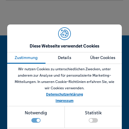
Diese Webseite verwendet Cookies
Zustimmung
Details
Über Cookies
Jetzt Termin vereinbaren!
Wir nutzen Cookies zu unterschiedlichen Zwecken, unter
anderem zur Analyse und für personalisierte Marketing-
Mitteilungen. In unseren Cookie-Richtlinien erfahren Sie, wie
wir Cookies verwenden.
Telefonisch
Datenschutzerklärung
Impressum
Rufen Sie uns an unter:
Notwendig
Statistik
+49 7841 69 11880