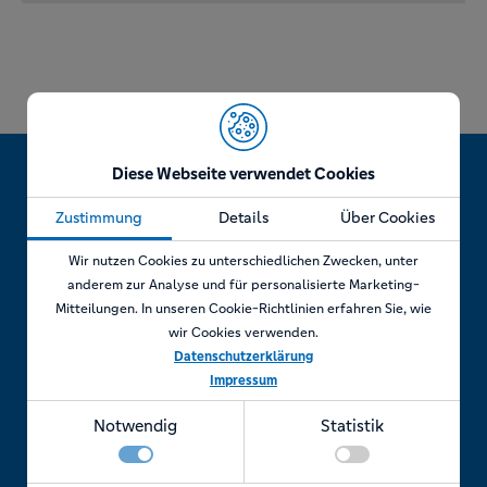
Diese Webseite verwendet Cookies
Zustimmung
Details
Über Cookies
Jetzt Termin vereinbaren!
Wir nutzen Cookies zu unterschiedlichen Zwecken, unter
anderem zur Analyse und für personalisierte Marketing-
Mitteilungen. In unseren Cookie-Richtlinien erfahren Sie, wie
wir Cookies verwenden.
Telefonisch
Datenschutzerklärung
Impressum
Rufen Sie uns an unter:
Notwendig
Statistik
+49 7841 69 11880