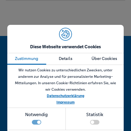
Diese Webseite verwendet Cookies
Zustimmung
Details
Über Cookies
Jetzt Termin vereinbaren!
Wir nutzen Cookies zu unterschiedlichen Zwecken, unter
anderem zur Analyse und für personalisierte Marketing-
Mitteilungen. In unseren Cookie-Richtlinien erfahren Sie, wie
wir Cookies verwenden.
Telefonisch
Datenschutzerklärung
Impressum
Rufen Sie uns an unter:
Notwendig
Statistik
+49 7841 69 11880