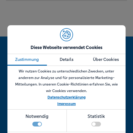
Diese Webseite verwendet Cookies
Zustimmung
Details
Über Cookies
Jetzt Termin vereinbaren!
Wir nutzen Cookies zu unterschiedlichen Zwecken, unter
anderem zur Analyse und für personalisierte Marketing-
Mitteilungen. In unseren Cookie-Richtlinien erfahren Sie, wie
wir Cookies verwenden.
Telefonisch
Datenschutzerklärung
Impressum
Rufen Sie uns an unter:
Notwendig
Statistik
+49 7841 69 11880