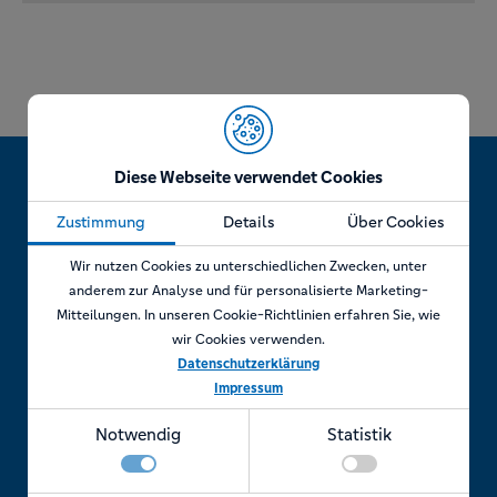
Diese Webseite verwendet Cookies
Zustimmung
Details
Über Cookies
Jetzt Termin vereinbaren!
Wir nutzen Cookies zu unterschiedlichen Zwecken, unter
anderem zur Analyse und für personalisierte Marketing-
Mitteilungen. In unseren Cookie-Richtlinien erfahren Sie, wie
wir Cookies verwenden.
Telefonisch
Datenschutzerklärung
Impressum
Rufen Sie uns an unter:
Notwendig
Statistik
+49 7841 69 11880