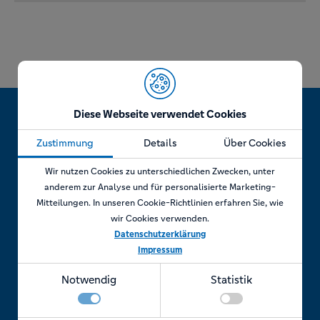
Diese Webseite verwendet Cookies
Zustimmung
Details
Über Cookies
Jetzt Termin vereinbaren!
Wir nutzen Cookies zu unterschiedlichen Zwecken, unter
anderem zur Analyse und für personalisierte Marketing-
Mitteilungen. In unseren Cookie-Richtlinien erfahren Sie, wie
wir Cookies verwenden.
Telefonisch
Datenschutzerklärung
Impressum
Rufen Sie uns an unter:
Notwendig
Statistik
+49 7841 69 11880