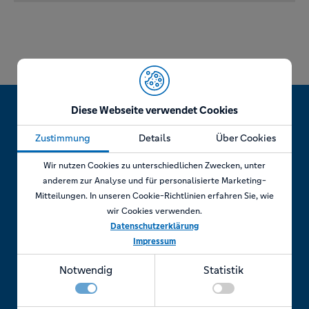
Diese Webseite verwendet Cookies
Zustimmung
Details
Über Cookies
Jetzt Termin vereinbaren!
Wir nutzen Cookies zu unterschiedlichen Zwecken, unter
anderem zur Analyse und für personalisierte Marketing-
Mitteilungen. In unseren Cookie-Richtlinien erfahren Sie, wie
wir Cookies verwenden.
Telefonisch
Datenschutzerklärung
Impressum
Rufen Sie uns an unter:
Notwendig
Statistik
+49 7841 69 11880