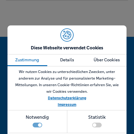
Diese Webseite verwendet Cookies
Zustimmung
Details
Über Cookies
Jetzt Termin vereinbaren!
Wir nutzen Cookies zu unterschiedlichen Zwecken, unter
anderem zur Analyse und für personalisierte Marketing-
Mitteilungen. In unseren Cookie-Richtlinien erfahren Sie, wie
wir Cookies verwenden.
Telefonisch
Datenschutzerklärung
Impressum
Rufen Sie uns an unter:
Notwendig
Statistik
+49 7841 69 11880