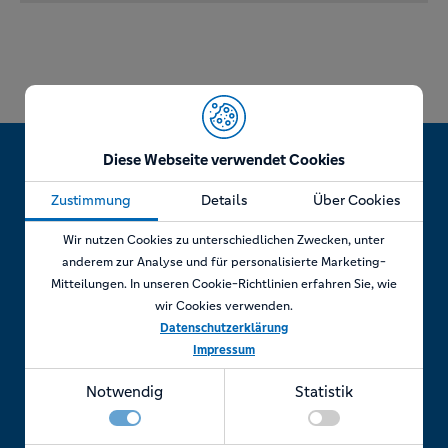
Diese Webseite verwendet Cookies
Zustimmung
Details
Über Cookies
Jetzt Termin vereinbaren!
Wir nutzen Cookies zu unterschiedlichen Zwecken, unter
anderem zur Analyse und für personalisierte Marketing-
Mitteilungen. In unseren Cookie-Richtlinien erfahren Sie, wie
wir Cookies verwenden.
Telefonisch
Datenschutzerklärung
Impressum
Rufen Sie uns an unter:
Notwendig
Statistik
+49 7841 69 11880