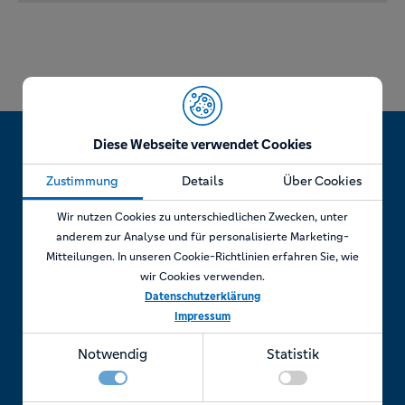
Diese Webseite verwendet Cookies
Zustimmung
Details
Über Cookies
Jetzt Termin vereinbaren!
Wir nutzen Cookies zu unterschiedlichen Zwecken, unter
anderem zur Analyse und für personalisierte Marketing-
Mitteilungen. In unseren Cookie-Richtlinien erfahren Sie, wie
wir Cookies verwenden.
Telefonisch
Datenschutzerklärung
Impressum
Rufen Sie uns an unter:
Notwendig
Statistik
+49 7841 69 11880