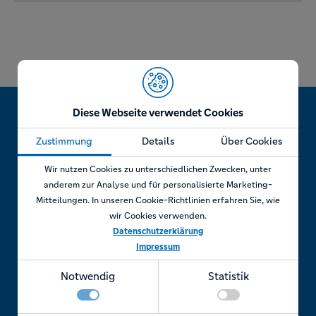
Diese Webseite verwendet Cookies
Zustimmung
Details
Über Cookies
Jetzt Termin vereinbaren!
Wir nutzen Cookies zu unterschiedlichen Zwecken, unter
anderem zur Analyse und für personalisierte Marketing-
Mitteilungen. In unseren Cookie-Richtlinien erfahren Sie, wie
wir Cookies verwenden.
Telefonisch
Datenschutzerklärung
Impressum
Rufen Sie uns an unter:
Notwendig
Statistik
+49 7841 69 11880