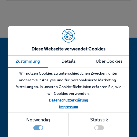
Diese Webseite verwendet Cookies
Zustimmung
Details
Über Cookies
Jetzt Termin vereinbaren!
Wir nutzen Cookies zu unterschiedlichen Zwecken, unter
anderem zur Analyse und für personalisierte Marketing-
Mitteilungen. In unseren Cookie-Richtlinien erfahren Sie, wie
wir Cookies verwenden.
Telefonisch
Datenschutzerklärung
Impressum
Rufen Sie uns an unter:
Notwendig
Statistik
+49 7841 69 11880