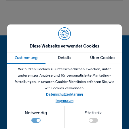
Diese Webseite verwendet Cookies
Zustimmung
Details
Über Cookies
Jetzt Termin vereinbaren!
Wir nutzen Cookies zu unterschiedlichen Zwecken, unter
anderem zur Analyse und für personalisierte Marketing-
Mitteilungen. In unseren Cookie-Richtlinien erfahren Sie, wie
wir Cookies verwenden.
Telefonisch
Datenschutzerklärung
Impressum
Rufen Sie uns an unter:
Notwendig
Statistik
+49 7841 69 11880