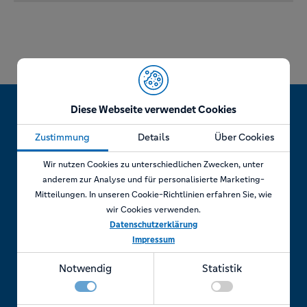
Diese Webseite verwendet Cookies
Zustimmung
Details
Über Cookies
Jetzt Termin vereinbaren!
Wir nutzen Cookies zu unterschiedlichen Zwecken, unter
anderem zur Analyse und für personalisierte Marketing-
Mitteilungen. In unseren Cookie-Richtlinien erfahren Sie, wie
wir Cookies verwenden.
Telefonisch
Datenschutzerklärung
Impressum
Rufen Sie uns an unter:
Notwendig
Statistik
+49 7841 69 11880