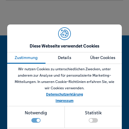
Diese Webseite verwendet Cookies
Zustimmung
Details
Über Cookies
Jetzt Termin vereinbaren!
Wir nutzen Cookies zu unterschiedlichen Zwecken, unter
anderem zur Analyse und für personalisierte Marketing-
Mitteilungen. In unseren Cookie-Richtlinien erfahren Sie, wie
wir Cookies verwenden.
Telefonisch
Datenschutzerklärung
Impressum
Rufen Sie uns an unter:
Notwendig
Statistik
+49 7841 69 11880