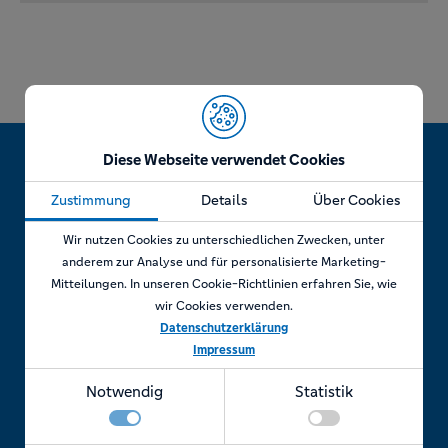
Diese Webseite verwendet Cookies
Zustimmung
Details
Über Cookies
Jetzt Termin vereinbaren!
Wir nutzen Cookies zu unterschiedlichen Zwecken, unter
anderem zur Analyse und für personalisierte Marketing-
Mitteilungen. In unseren Cookie-Richtlinien erfahren Sie, wie
wir Cookies verwenden.
Telefonisch
Datenschutzerklärung
Impressum
Rufen Sie uns an unter:
Notwendig
Statistik
+49 7841 69 11880