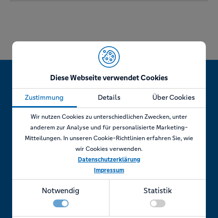
Diese Webseite verwendet Cookies
Zustimmung
Details
Über Cookies
Jetzt Termin vereinbaren!
Wir nutzen Cookies zu unterschiedlichen Zwecken, unter
anderem zur Analyse und für personalisierte Marketing-
Mitteilungen. In unseren Cookie-Richtlinien erfahren Sie, wie
wir Cookies verwenden.
Telefonisch
Datenschutzerklärung
Impressum
Rufen Sie uns an unter:
Notwendig
Statistik
+49 7841 69 11880