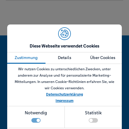
Diese Webseite verwendet Cookies
Zustimmung
Details
Über Cookies
Jetzt Termin vereinbaren!
Wir nutzen Cookies zu unterschiedlichen Zwecken, unter
anderem zur Analyse und für personalisierte Marketing-
Mitteilungen. In unseren Cookie-Richtlinien erfahren Sie, wie
wir Cookies verwenden.
Telefonisch
Datenschutzerklärung
Impressum
Rufen Sie uns an unter:
Notwendig
Statistik
+49 7841 69 11880