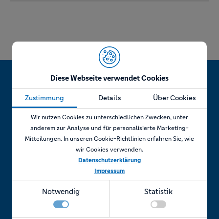
Diese Webseite verwendet Cookies
Zustimmung
Details
Über Cookies
Jetzt Termin vereinbaren!
Wir nutzen Cookies zu unterschiedlichen Zwecken, unter
anderem zur Analyse und für personalisierte Marketing-
Mitteilungen. In unseren Cookie-Richtlinien erfahren Sie, wie
wir Cookies verwenden.
Telefonisch
Datenschutzerklärung
Impressum
Rufen Sie uns an unter:
Notwendig
Statistik
+49 7841 69 11880