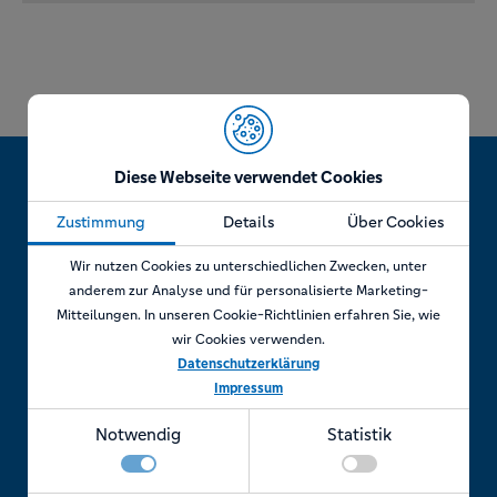
Diese Webseite verwendet Cookies
Zustimmung
Details
Über Cookies
Jetzt Termin vereinbaren!
Wir nutzen Cookies zu unterschiedlichen Zwecken, unter
anderem zur Analyse und für personalisierte Marketing-
Mitteilungen. In unseren Cookie-Richtlinien erfahren Sie, wie
wir Cookies verwenden.
Telefonisch
Datenschutzerklärung
Impressum
Rufen Sie uns an unter:
Notwendig
Statistik
+49 7841 69 11880