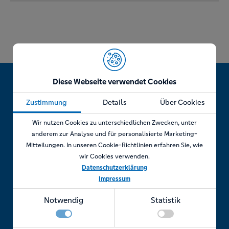
Diese Webseite verwendet Cookies
Zustimmung
Details
Über Cookies
Jetzt Termin vereinbaren!
Wir nutzen Cookies zu unterschiedlichen Zwecken, unter
anderem zur Analyse und für personalisierte Marketing-
Mitteilungen. In unseren Cookie-Richtlinien erfahren Sie, wie
wir Cookies verwenden.
Telefonisch
Datenschutzerklärung
Impressum
Rufen Sie uns an unter:
Notwendig
Statistik
+49 7841 69 11880