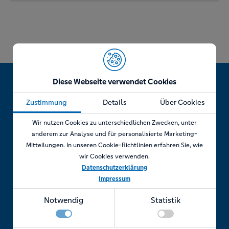
Diese Webseite verwendet Cookies
Zustimmung
Details
Über Cookies
Jetzt Termin vereinbaren!
Wir nutzen Cookies zu unterschiedlichen Zwecken, unter
anderem zur Analyse und für personalisierte Marketing-
Mitteilungen. In unseren Cookie-Richtlinien erfahren Sie, wie
wir Cookies verwenden.
Telefonisch
Datenschutzerklärung
Impressum
Rufen Sie uns an unter:
Notwendig
Statistik
+49 7841 69 11880