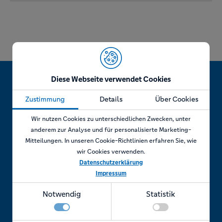
Diese Webseite verwendet Cookies
Zustimmung
Details
Über Cookies
Jetzt Termin vereinbaren!
Wir nutzen Cookies zu unterschiedlichen Zwecken, unter
anderem zur Analyse und für personalisierte Marketing-
Mitteilungen. In unseren Cookie-Richtlinien erfahren Sie, wie
wir Cookies verwenden.
Telefonisch
Datenschutzerklärung
Impressum
Rufen Sie uns an unter:
Notwendig
Statistik
+49 7841 69 11880