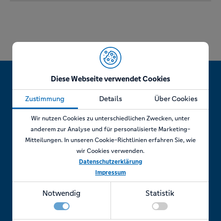
Diese Webseite verwendet Cookies
Zustimmung
Details
Über Cookies
Jetzt Termin vereinbaren!
Wir nutzen Cookies zu unterschiedlichen Zwecken, unter
anderem zur Analyse und für personalisierte Marketing-
Mitteilungen. In unseren Cookie-Richtlinien erfahren Sie, wie
wir Cookies verwenden.
Telefonisch
Datenschutzerklärung
Impressum
Rufen Sie uns an unter:
Notwendig
Statistik
+49 7841 69 11880