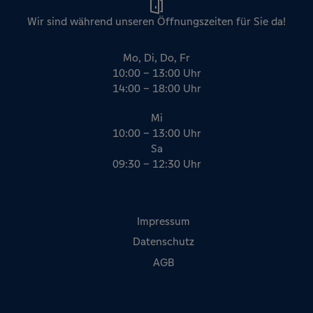
Name
Anbieter
Zweck
Wir sind während unseren Öffnungszeiten für Sie da!
-
Google
Der Google Tag Manager von Google setzt ein
cookieloses Tracking ein.
Mo, Di, Do, Fr
10:00 – 13:00 Uhr
14:00 – 18:00 Uhr
Mi
10:00 – 13:00 Uhr
Sa
09:30 – 12:30 Uhr
Impressum
Datenschutz
AGB