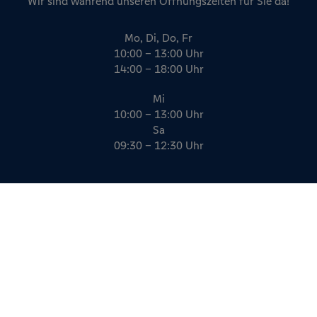
Wir sind während unseren Öffnungszeiten für Sie da!
Mo, Di, Do, Fr
10:00 – 13:00 Uhr
14:00 – 18:00 Uhr
Mi
10:00 – 13:00 Uhr
Sa
09:30 – 12:30 Uhr
Impressum
Datenschutz
AGB
Kreativität, die funktioniert.
gildner.de