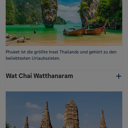
setzt zum Schutz und Identifizierung
zufallsgenerierte Cookies ein.
Statistik
Name
Anbieter
Zweck
-
Google
Der Google Tag Manager von Google setzt ein
cookieloses Tracking ein.
Phuket ist die größte Insel Thailands und gehört zu den
beliebtesten Urlaubszielen.
Wat Chai Watthanaram