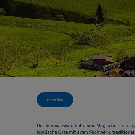
← zurück
Der Schwarzwald hat etwas Magisches…die idy
idyllische Orte mit alten Fachwerk, traditione