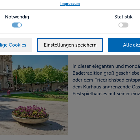
Impressum
Notwendig
Statistik
ige Cookies
Einstellungen speichern
Alle ak
wendige Funktionen, wie das speichern Ihrer Cookie-Einstellungen für diese W
okies
d Marketing-Tools betreiben zu können um zu verstehen, wie Seitenbesucher di
Anbieter
Zweck
In dieser eleganten und mondä
um Optimierungen für Sie umsetzen zu können.
Badetradition groß geschrieben
www.volksbank-
Speichert Ihren Zustimmungsstatus für Cookies auf der
oder dem Friedrichsbad entsp
reisebuero.de
aktuellen Domäne.
dem Kurhaus angrenzende Casi
www.volksbank-
Zum Schutz vor Angriffen und Spam durch Dritte setzen wir WP
Festspielhauses mit seiner einz
reisebuero.de
Cerberus ein. WP Cerberus setzt zum Schutz und Identifizierung
zufallsgenerierte Cookies ein.
Anbieter
Zweck
Google
Der Google Tag Manager von Google setzt ein cookieloses
Tracking ein.