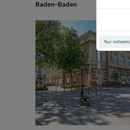
Baden-Baden
Notwendig
Nur notwend
Technisch not
Details zu den Co
Notwendig
Statistik
Name
Statistik- un
benutzen und 
cookie_status
cerber_groove
Statistik
Name
-