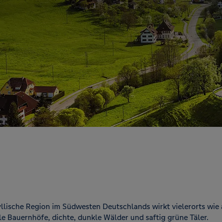
llische Region im Südwesten Deutschlands wirkt vielerorts wie
lle Bauernhöfe, dichte, dunkle Wälder und saftig grüne Täler.