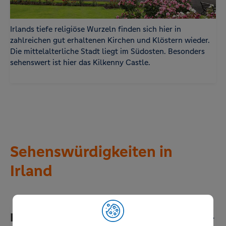
Irlands tiefe religiöse Wurzeln finden sich hier in
zahlreichen gut erhaltenen Kirchen und Klöstern wieder.
Die mittelalterliche Stadt liegt im Südosten. Besonders
sehenswert ist hier das Kilkenny Castle.
Sehenswürdigkeiten in
Irland
Rock of Cashel