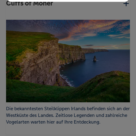
Cliffs of Moher
um Optimierungen für Sie umsetzen zu können.
cerber_groo
www.volksbank-
Zum Schutz vor Angriffen und Spam durch
ve
reisebuero.de
Dritte setzen wir WP Cerberus ein. WP Cerberus
setzt zum Schutz und Identifizierung
zufallsgenerierte Cookies ein.
Statistik
Name
Anbieter
Zweck
-
Google
Der Google Tag Manager von Google setzt ein
cookieloses Tracking ein.
Die bekanntesten Steilklippen Irlands befinden sich an der
Westküste des Landes. Zeitlose Legenden und zahlreiche
Vogelarten warten hier auf Ihre Entdeckung.