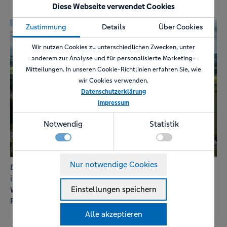
Diese Webseite verwendet Cookies
Zustimmung
Details
Über Cookies
Wir nutzen Cookies zu unterschiedlichen Zwecken, unter
anderem zur Analyse und für personalisierte Marketing-
Mitteilungen. In unseren Cookie-Richtlinien erfahren Sie, wie
wir Cookies verwenden.
Datenschutzerklärung
Impressum
Notwendig
Statistik
Notwendig
Nur notwendige Cookies
Der Rock of Cashel ist ein einzigartiges Monument
Technisch notwendige Funktionen, wie das speichern
Details zu den Cookies
irischer Gesichte. Der 65 Meter hohe Berg gilt als irisches
Ihrer Cookie-Einstellungen für diese Website.
Notwendig
Einstellungen speichern
Wahrzeichen. Im Altertum wurde er schon als Sitz von
Feen und Geistern verehrt.
Statistik
Name
Anbieter
Zweck
Statistik- und Marketing-Tools betreiben zu können um
Alle akzeptieren
cookie_stat
www.volksbank-
Speichert Ihren Zustimmungsstatus für Cookies
zu verstehen, wie Seitenbesucher die Website benutzen und
us
reisebuero.de
auf der aktuellen Domäne.