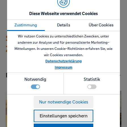
Diese Webseite verwendet Cookies
Zustimmung
Details
Über Cookies
Sehenswürdigkeiten auf
Wir nutzen Cookies zu unterschiedlichen Zwecken, unter
anderem zur Analyse und für personalisierte Marketing-
Zypern
Mitteilungen. In unseren Cookie-Richtlinien erfahren Sie, wie
wir Cookies verwenden.
Datenschutzerklärung
Impressum
Felsen der Aphrodite
Notwendig
Statistik
Notwendig
Nur notwendige Cookies
Technisch notwendige Funktionen, wie das speichern
Details zu den Cookies
Ihrer Cookie-Einstellungen für diese Website.
Notwendig
Einstellungen speichern
Statistik
Name
Anbieter
Zweck