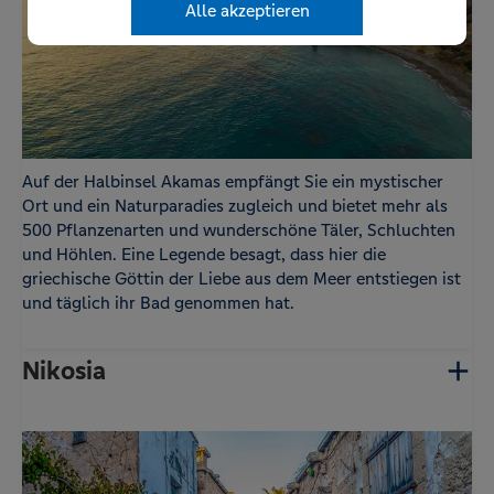
Statistik- und Marketing-Tools betreiben zu können um
Alle akzeptieren
cookie_stat
www.volksbank-
Speichert Ihren Zustimmungsstatus für Cookies
zu verstehen, wie Seitenbesucher die Website benutzen und
us
reisebuero.de
auf der aktuellen Domäne.
um Optimierungen für Sie umsetzen zu können.
cerber_groo
www.volksbank-
Zum Schutz vor Angriffen und Spam durch
ve
reisebuero.de
Dritte setzen wir WP Cerberus ein. WP Cerberus
setzt zum Schutz und Identifizierung
zufallsgenerierte Cookies ein.
Statistik
Auf der Halbinsel Akamas empfängt Sie ein mystischer
Ort und ein Naturparadies zugleich und bietet mehr als
Name
Anbieter
Zweck
500 Pflanzenarten und wunderschöne Täler, Schluchten
-
Google
Der Google Tag Manager von Google setzt ein
und Höhlen. Eine Legende besagt, dass hier die
cookieloses Tracking ein.
griechische Göttin der Liebe aus dem Meer entstiegen ist
und täglich ihr Bad genommen hat.
Nikosia