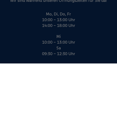
Wir sind während unseren Öffnungszeiten für Sie da!
Mo, Di, Do, Fr
10:00 – 13:00 Uhr
14:00 – 18:00 Uhr
Mi
10:00 – 13:00 Uhr
Sa
09:30 – 12:30 Uhr
Impressum
Datenschutz
AGB
Kreativität, die funktioniert.
gildner.de