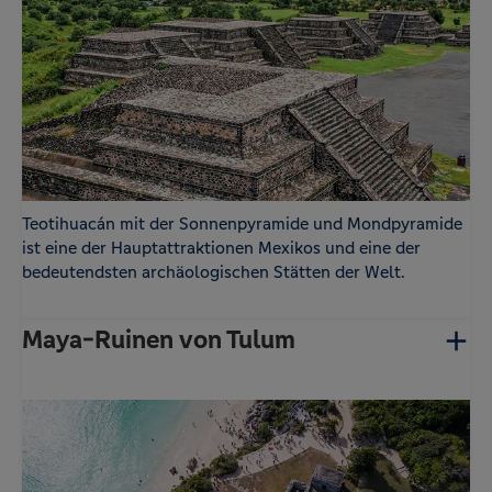
zufallsgenerierte Cookies ein.
Statistik
Name
Anbieter
Zweck
-
Google
Der Google Tag Manager von Google setzt ein
cookieloses Tracking ein.
Teotihuacán mit der Sonnenpyramide und Mondpyramide
ist eine der Hauptattraktionen Mexikos und eine der
bedeutendsten archäologischen Stätten der Welt.
Maya-Ruinen von Tulum