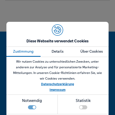
Diese Webseite verwendet Cookies
Zustimmung
Details
Über Cookies
Jetzt Termin vereinbaren!
Wir nutzen Cookies zu unterschiedlichen Zwecken, unter
anderem zur Analyse und für personalisierte Marketing-
Mitteilungen. In unseren Cookie-Richtlinien erfahren Sie, wie
wir Cookies verwenden.
Telefonisch
Datenschutzerklärung
Impressum
Rufen Sie uns an unter:
Notwendig
Statistik
+49 7841 69 11880