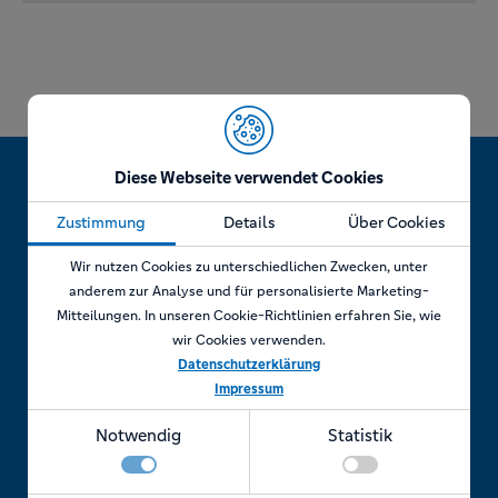
Diese Webseite verwendet Cookies
Zustimmung
Details
Über Cookies
Jetzt Termin vereinbaren!
Wir nutzen Cookies zu unterschiedlichen Zwecken, unter
anderem zur Analyse und für personalisierte Marketing-
Mitteilungen. In unseren Cookie-Richtlinien erfahren Sie, wie
wir Cookies verwenden.
Telefonisch
Datenschutzerklärung
Impressum
Rufen Sie uns an unter:
Notwendig
Statistik
+49 7841 69 11880