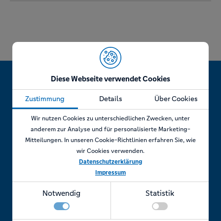
Diese Webseite verwendet Cookies
Zustimmung
Details
Über Cookies
Jetzt Termin vereinbaren!
Wir nutzen Cookies zu unterschiedlichen Zwecken, unter
anderem zur Analyse und für personalisierte Marketing-
Mitteilungen. In unseren Cookie-Richtlinien erfahren Sie, wie
wir Cookies verwenden.
Telefonisch
Datenschutzerklärung
Impressum
Rufen Sie uns an unter:
Notwendig
Statistik
+49 7841 69 11880