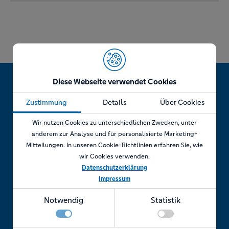
Diese Webseite verwendet Cookies
Zustimmung
Details
Über Cookies
Jetzt Termin vereinbaren!
Wir nutzen Cookies zu unterschiedlichen Zwecken, unter
anderem zur Analyse und für personalisierte Marketing-
Mitteilungen. In unseren Cookie-Richtlinien erfahren Sie, wie
wir Cookies verwenden.
Telefonisch
Datenschutzerklärung
Impressum
Rufen Sie uns an unter:
Notwendig
Statistik
+49 7841 69 11880