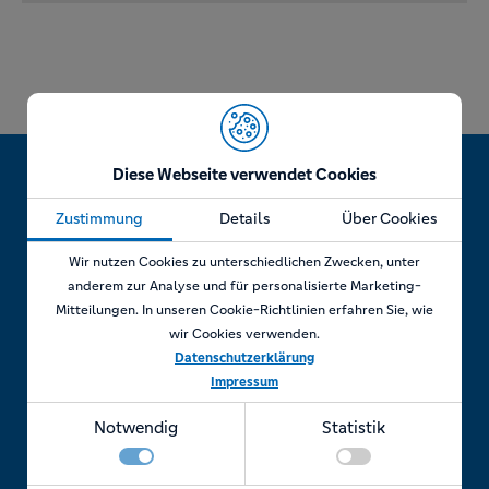
Diese Webseite verwendet Cookies
Zustimmung
Details
Über Cookies
Jetzt Termin vereinbaren!
Wir nutzen Cookies zu unterschiedlichen Zwecken, unter
anderem zur Analyse und für personalisierte Marketing-
Mitteilungen. In unseren Cookie-Richtlinien erfahren Sie, wie
wir Cookies verwenden.
Telefonisch
Datenschutzerklärung
Impressum
Rufen Sie uns an unter:
Notwendig
Statistik
+49 7841 69 11880