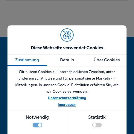
Diese Webseite verwendet Cookies
Zustimmung
Details
Über Cookies
Jetzt Termin vereinbaren!
Wir nutzen Cookies zu unterschiedlichen Zwecken, unter
anderem zur Analyse und für personalisierte Marketing-
Mitteilungen. In unseren Cookie-Richtlinien erfahren Sie, wie
wir Cookies verwenden.
Telefonisch
Datenschutzerklärung
Impressum
Rufen Sie uns an unter:
Notwendig
Statistik
+49 7841 69 11880