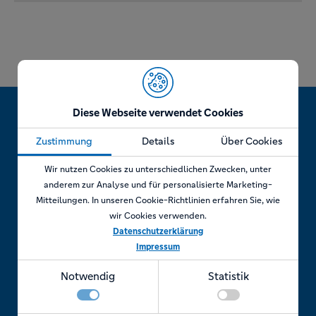
Diese Webseite verwendet Cookies
Zustimmung
Details
Über Cookies
Jetzt Termin vereinbaren!
Wir nutzen Cookies zu unterschiedlichen Zwecken, unter
anderem zur Analyse und für personalisierte Marketing-
Mitteilungen. In unseren Cookie-Richtlinien erfahren Sie, wie
wir Cookies verwenden.
Telefonisch
Datenschutzerklärung
Impressum
Rufen Sie uns an unter:
Notwendig
Statistik
+49 7841 69 11880