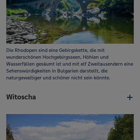
setzt zum Schutz und Identifizierung
zufallsgenerierte Cookies ein.
Statistik
Name
Anbieter
Zweck
-
Google
Der Google Tag Manager von Google setzt ein
cookieloses Tracking ein.
Die Rhodopen sind eine Gebirgskette, die mit
wunderschönen Hochgebirgsseen, Höhlen und
Wasserfällen gesäumt ist und mit elf Zweitausendern eine
Sehenswürdigkeiten in Bulgarien darstellt, die
naturgewaltiger und schöner nicht sein könnte.
Witoscha