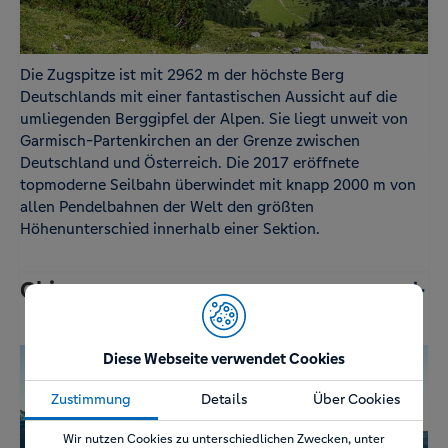
Die Zugspitze ist mit 2962 m der höchste Berg
Deutschlands mit einer fantastischen Aussicht auf die
umliegenden Berggipfel der Alpen. Sie liegt unweit von
Garmisch-Partenkirchen an der Grenze zwischen
Deutschland und Österreich. Die 2017 eröffnete
topmoderne Seilbahn überwindet mit knapp 2000 m von
allen Pendelbahnen der Welt den größten
Höhenunterschied innerhalb einer Sektion.
Chiemsee
Diese Webseite verwendet Cookies
Zustimmung
Details
Über Cookies
Wir nutzen Cookies zu unterschiedlichen Zwecken, unter