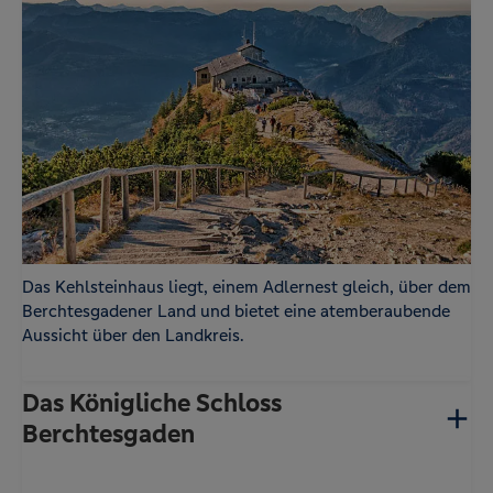
Statistik
Name
Anbieter
Zweck
-
Google
Der Google Tag Manager von Google setzt ein
cookieloses Tracking ein.
Das Kehlsteinhaus liegt, einem Adlernest gleich, über dem
Berchtesgadener Land und bietet eine atemberaubende
Aussicht über den Landkreis.
Das Königliche Schloss
Berchtesgaden