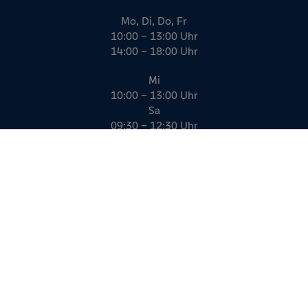
Mo, Di, Do, Fr
10:00 – 13:00 Uhr
14:00 – 18:00 Uhr
Mi
10:00 – 13:00 Uhr
Sa
09:30 – 12:30 Uhr
Impressum
Datenschutz
AGB
Kreativität, die funktioniert.
gildner.de