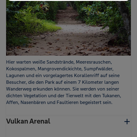
um Optimierungen für Sie umsetzen zu können.
cerber_groo
www.volksbank-
Zum Schutz vor Angriffen und Spam durch
ve
reisebuero.de
Dritte setzen wir WP Cerberus ein. WP Cerberus
setzt zum Schutz und Identifizierung
zufallsgenerierte Cookies ein.
Statistik
Name
Anbieter
Zweck
-
Google
Der Google Tag Manager von Google setzt ein
cookieloses Tracking ein.
Hier warten weiße Sandstrände, Meeresrauschen,
Kokospalmen, Mangrovendickichte, Sumpfwälder,
Lagunen und ein vorgelagertes Korallenriff auf seine
Besucher, die den Park auf einem 7 Kilometer langen
Wanderweg erkunden können. Sie werden von seiner
dichten Vegetation und der Tierwelt mit den Tukanen,
Affen, Nasenbären und Faultieren begeistert sein.
Vulkan Arenal