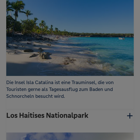
cerber_groo
www.volksbank-
Zum Schutz vor Angriffen und Spam durch
ve
reisebuero.de
Dritte setzen wir WP Cerberus ein. WP Cerberus
setzt zum Schutz und Identifizierung
zufallsgenerierte Cookies ein.
Statistik
Name
Anbieter
Zweck
-
Google
Der Google Tag Manager von Google setzt ein
cookieloses Tracking ein.
Die Insel Isla Catalina ist eine Trauminsel, die von
Touristen gerne als Tagesausflug zum Baden und
Schnorcheln besucht wird.
Los Haitises Nationalpark