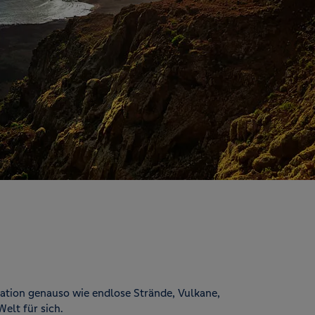
tation genauso wie endlose Strände, Vulkane,
elt für sich.